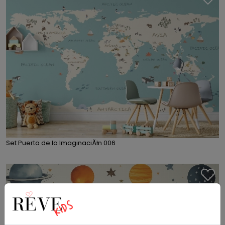
Set Puerta de la ImaginaciĂłn 006