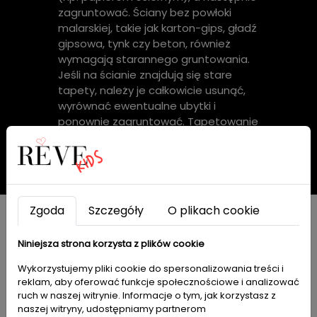
zagruntować. Ściany bez powłoki
malarskiej, takie jak karton-gips, gładź
gipsowa, tynk czy beton, również
wymagają starannego gruntowania.
Jeśli na ścianie znajdują się stare
tapety, należy je całkowicie usunąć,
wyrównać ewentualne ubytki i
ponownie zagruntować. Tapetowanie
powinno być zawsze ostatnim
etapem prac wykończeniowych.
Zgoda
Szczegóły
O plikach cookie
Niniejsza strona korzysta z plików cookie
Dedykowana farba
Wykorzystujemy pliki cookie do spersonalizowania treści i
PARA Paints:
reklam, aby oferować funkcje społecznościowe i analizować
ruch w naszej witrynie. Informacje o tym, jak korzystasz z
naszej witryny, udostępniamy partnerom