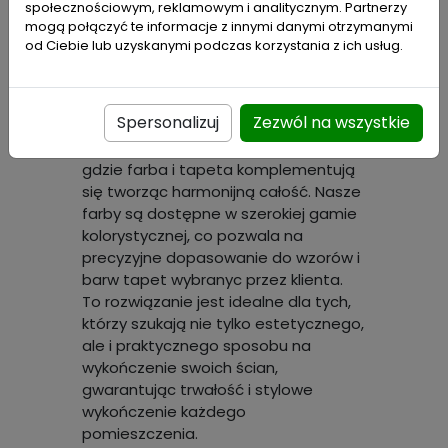
społecznościowym, reklamowym i analitycznym. Partnerzy
mogą połączyć te informacje z innymi danymi otrzymanymi
od Ciebie lub uzyskanymi podczas korzystania z ich usług.
Oferujemy specjalnie dedykowane
farby marki PARA które są doskonale
dopasowane do naszych tapet. Ta
Spersonalizuj
Zezwól na wszystkie
unikalna opcja pozwala na stworzenie
idealnie spójnego wyglądu wnętrza,
gdzie farba i tapeta komplementują
się tworząc harmonijną całość. Nasze
farby są dostępne w szerokiej gamie
kolorystycznej, co pozwala na
precyzyjne dopasowanie do wzorów i
barw tapet wybranyc przez klienta.
To rozwiązanie jest idealne dla tych,
którzy szukają nie tylko estetycznego,
ale i praktycznego sposobu na
wykończenie swoich ścian,
gwarantując trwałość i stylowe
wykończenie każdego
pomieszczenia.