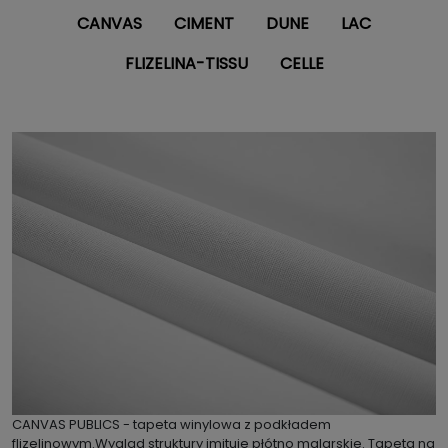
CANVAS
CIMENT
DUNE
LAC
FLIZELINA-TISSU
CELLE
CANVAS PUBLICS - tapeta winylowa z podkładem
flizelinowym.Wygląd struktury imituje płótno malarskie. Tapeta na