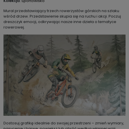
Kolekcja:
Sportowisko
Mural przedstawiający trzech rowerzystów górskich na szlaku
wśród drzew. Przedstawienie skupia się na ruchu i akcji. Poczuj
dreszczyk emocji, odkrywając nasze inne dzieła o tematyce
rowerowej.
Dostosuj grafikę idealnie do swojej przestrzeni – zmień wymiary,
nasycenie i barwę, powiększ lub obróć według własnej wizji.