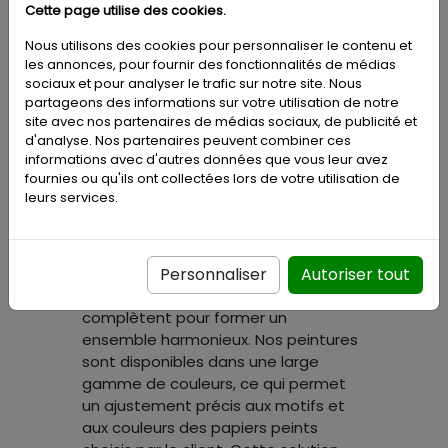
Peinture dédiée
Cette page utilise des cookies.
Nous utilisons des cookies pour personnaliser le contenu et
PARA Paints:
les annonces, pour fournir des fonctionnalités de médias
sociaux et pour analyser le trafic sur notre site. Nous
partageons des informations sur votre utilisation de notre
site avec nos partenaires de médias sociaux, de publicité et
d'analyse. Nos partenaires peuvent combiner ces
informations avec d'autres données que vous leur avez
Nous proposons des peintures
fournies ou qu'ils ont collectées lors de votre utilisation de
spécialement dédiées de la marque
leurs services.
PARA qui sont parfaitement assorties
à nos papiers peints. Cette option
unique permet de créer un aspect
Personnaliser
Autoriser tout
intérieur parfaitement cohérent, où la
peinture et le papier peint se
complètent pour former un
ensemble harmonieux. Nos peintures
sont disponibles dans une large
gamme de couleurs, ce qui permet
un ajustement précis aux motifs et
aux couleurs des papiers peints