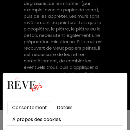
dégraisser, de les matifier (par
exemple, avec du papier de verre),
puis de les apprêter. Les murs sans
revêtement de peinture, tels que le
placoplâtre, le plâtre, le plâtre ou le
béton, nécessitent également une
préparation minutieuse. Si le mur est
recouvert de vieux papiers peints, il
est nécessaire de les retirer
complètement, de combler les
éventuels trous, puis d'appliquer à
nouveau une couche d'apprêt. Le
papier peint doit toujours être la
dernière étape des travaux de
finition.
Consentement
Détails
À propos des cookies